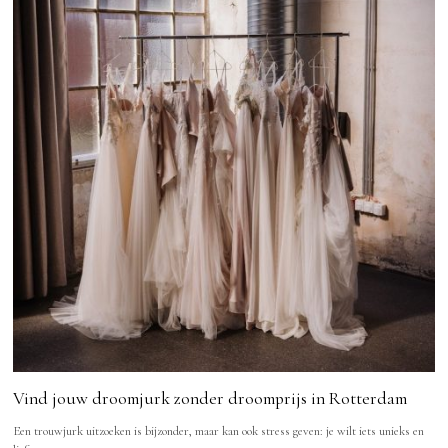
Vind jouw droomjurk zonder droomprijs in Rotterdam
Een trouwjurk uitzoeken is bijzonder, maar kan ook stress geven: je wilt iets unieks en