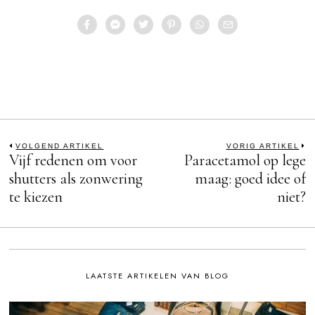
Bericht
VOLGEND ARTIKEL
VORIG ARTIKEL
Vijf redenen om voor
Paracetamol op lege
Previous
N
post:
po
shutters als zonwering
maag: goed idee of
navigatie
te kiezen
niet?
LAATSTE ARTIKELEN VAN BLOG