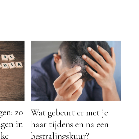
gen: zo
Wat gebeurt er met je
ngen in
haar tijdens en na een
jke
bestralingskuur?