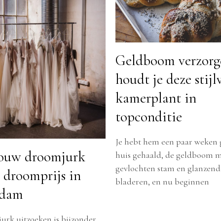
Geldboom verzorg
houdt je deze stijl
kamerplant in
topconditie
Je hebt hem een paar weken 
jouw droomjurk
huis gehaald, de geldboom m
gevlochten stam en glanzend
 droomprijs in
bladeren, en nu beginnen
rdam
urk uitzoeken is bijzonder,