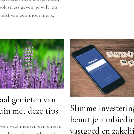
k stress geven: je wilt iets
liefst van een mooi merk,
al genieten van
Slimme investerin
uin met deze tips
benut je aanbiedi
 voor veel mensen een enorm
vastgoed en zakeli
onderdeel bij het huis. Het is