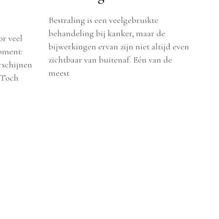
Bestraling is een veelgebruikte
behandeling bij kanker, maar de
or veel
bijwerkingen ervan zijn niet altijd even
moment:
zichtbaar van buitenaf. Eén van de
rschijnen
meest
. Toch