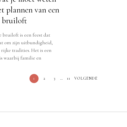
et plannen van een
 bruiloft
bruiloft is een feest dat
t om zijn uitbundigheid,
ijke tradities. Het is een
s waarbij familie en
1
2
3
…
11
VOLGENDE