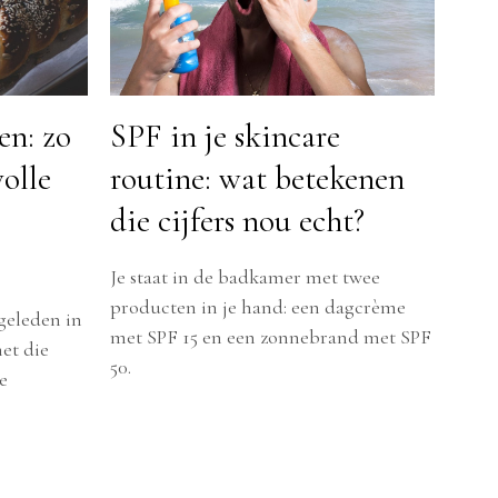
en: zo
SPF in je skincare
volle
routine: wat betekenen
die cijfers nou echt?
Je staat in de badkamer met twee
producten in je hand: een dagcrème
geleden in
met SPF 15 en een zonnebrand met SPF
et die
50.
e