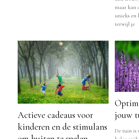
maar kan oo
unieks en 
terwijl je
Optima
Actieve cadeaus voor
jouw t
kinderen en de stimulans
De tuin is
om buiten te spelen
belangrijk 