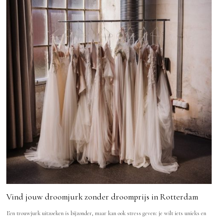
Vind jouw droomjurk zonder droomprijs in Rotterdam
Een trouwjurk uitzoeken is bijzonder, maar kan ook stress geven: je wilt iets unieks en