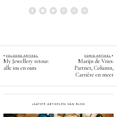
Bericht
VOLGEND ARTIKEL
VORIG ARTIKEL
My Jewellery retour:
Marijn de Vries:
Previous
N
post:
po
alle ins en outs
Partner, Column,
navigatie
Carrière en meer
LAATSTE ARTIKELEN VAN BLOG