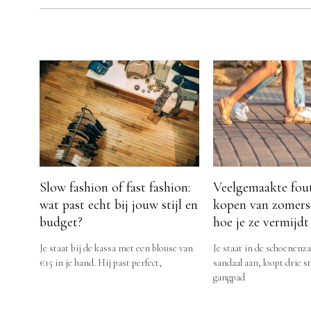
Slow fashion of fast fashion:
Veelgemaakte fout
wat past echt bij jouw stijl en
kopen van zomers
budget?
hoe je ze vermijdt
Je staat bij de kassa met een blouse van
Je staat in de schoenenza
€15 in je hand. Hij past perfect,
sandaal aan, loopt drie 
gangpad