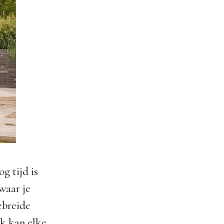
g tijd is
waar je
ebreide
ak kan elke