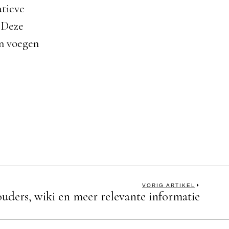
tieve
 Deze
en voegen
VORIG ARTIKEL
ouders, wiki en meer relevante informatie
Next
post: