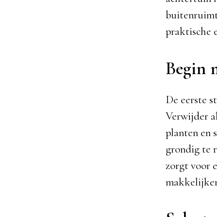
buitenruimt
praktische e
Begin 
De eerste s
Verwijder a
planten en 
grondig te 
zorgt voor 
makkelijker