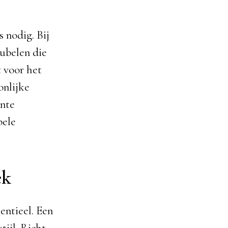
 nodig. Bij
ubelen die
t voor het
onlijke
ante
bele
ek
sentieel. Een
tijl. Richt