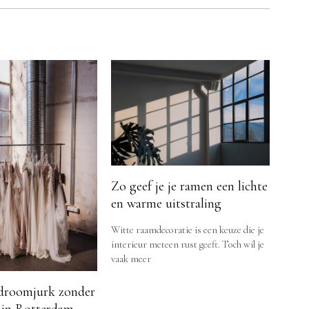
Zo geef je je ramen een lichte
en warme uitstraling
Witte raamdecoratie is een keuze die je
interieur meteen rust geeft. Toch wil je
vaak meer
droomjurk zonder