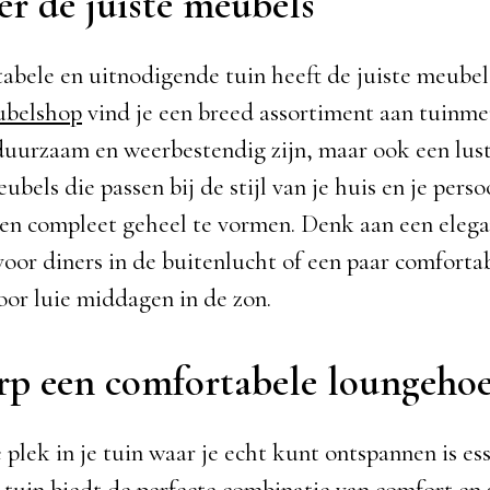
er de juiste meubels
abele en uitnodigende tuin heeft de juiste meubels
belshop
vind je een breed assortiment aan tuinme
 duurzaam en weerbestendig zijn, maar ook een lus
ubels die passen bij de stijl van je huis en je perso
n compleet geheel te vormen. Denk aan een eleg
 voor diners in de buitenlucht of een paar comforta
voor luie middagen in de zon.
p een comfortabele loungeho
 plek in je tuin waar je echt kunt ontspannen is es
 tuin
biedt de perfecte combinatie van comfort en s