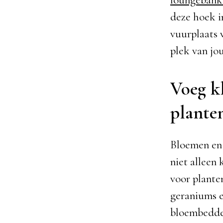
deze hoek i
vuurplaats 
plek van jou
Voeg k
plante
Bloemen en 
niet alleen 
voor plante
geraniums e
bloembedden