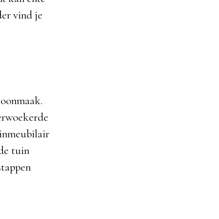
er vind je
choonmaak.
verwoekerde
inmeubilair
de tuin
stappen