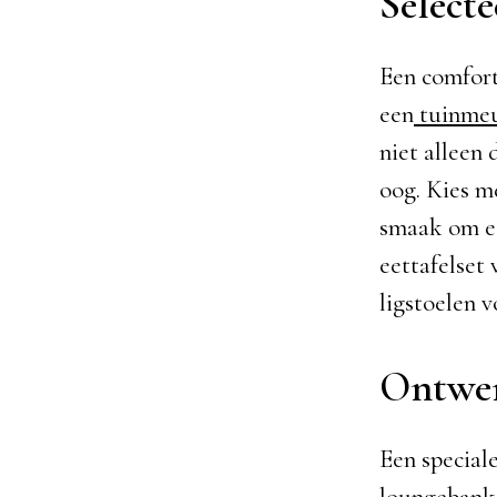
Selecte
Een comfort
een
tuinmeu
niet alleen
oog. Kies me
smaak om ee
eettafelset
ligstoelen 
Ontwer
Een speciale
loungebank