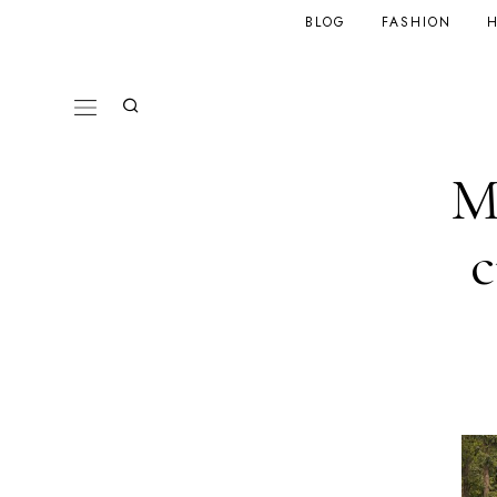
BLOG
FASHION
H
M
c