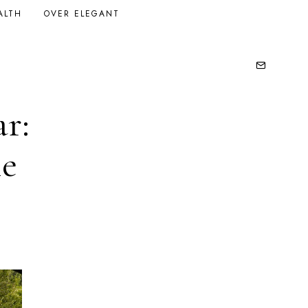
ALTH
OVER ELEGANT
r:
le