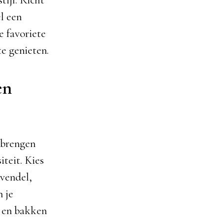
l een
e favoriete
te genieten.
en
 brengen
iteit. Kies
vendel,
 je
n en bakken