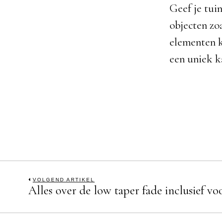
Geef je tui
objecten zo
elementen k
een uniek k
Bericht
VOLGEND ARTIKEL
Alles over de low taper fade inclusief v
Previous
post:
navigatie