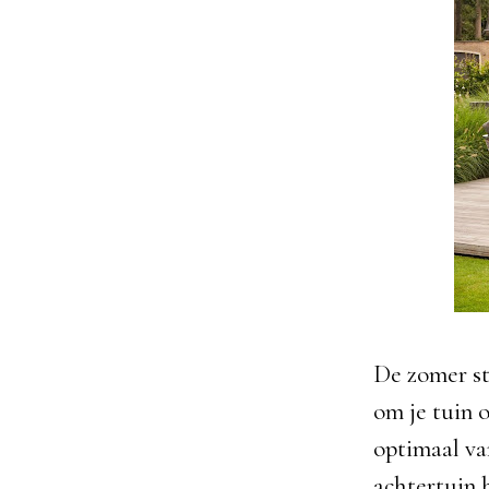
De zomer st
om je tuin 
optimaal va
achtertuin 