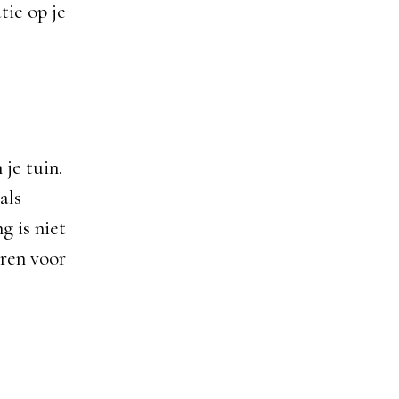
tie op je
je tuin.
als
g is niet
ëren voor