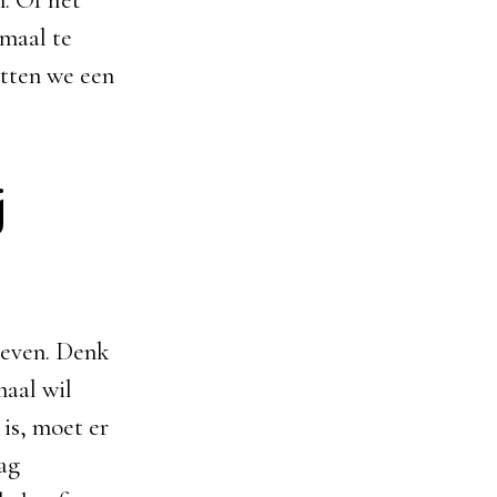
. Of het
imaal te
etten we een
j
 leven. Denk
maal wil
 is, moet er
aag