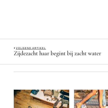
Bericht
VOLGEND ARTIKEL
Zijdezacht haar begint bij zacht water
Previous
post:
navigatie