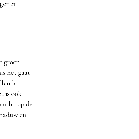
iger en
e groen.
als het gaat
illende
t is ook
aarbij op de
schaduw en