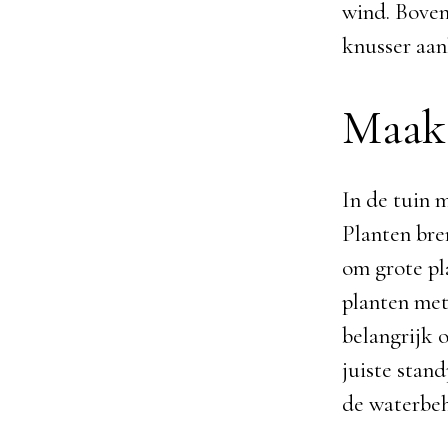
wind. Bovend
knusser aan
Maak 
In de tuin 
Planten bren
om grote pl
planten met
belangrijk o
juiste stan
de waterbeh