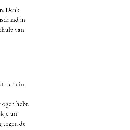
en. Denk
nsdraad in
ehulp van
kt de tuin
r ogen hebt.
kje uit
g tegen de