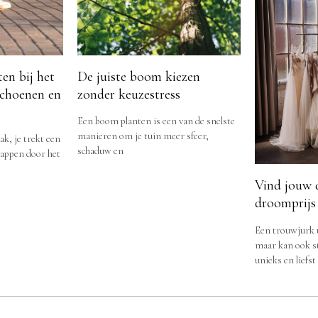
en bij het
De juiste boom kiezen
choenen en
zonder keuzestress
Een boom planten is een van de snelste
manieren om je tuin meer sfeer,
ak, je trekt een
schaduw en
stappen door het
Vind jouw 
droomprijs
Een trouwjurk u
maar kan ook str
unieks en liefst