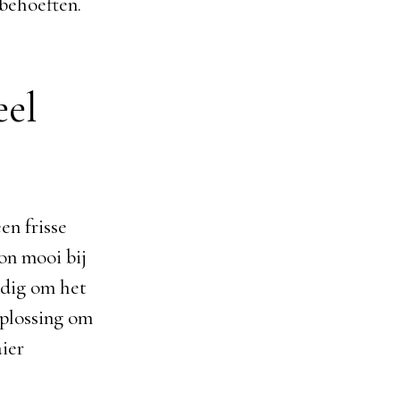
 behoeften.
eel
en frisse
zon mooi bij
odig om het
oplossing om
aier