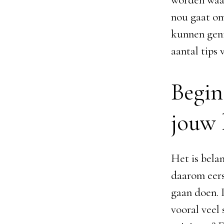
worden waar
nou gaat om
kunnen geni
aantal tips 
Begin
jouw 
Het is belan
daarom eers
gaan doen. I
vooral veel 