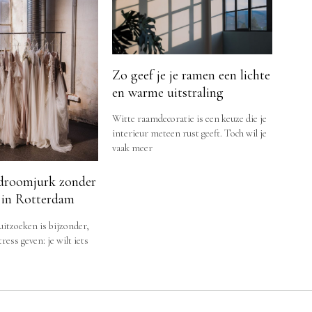
Zo geef je je ramen een lichte
en warme uitstraling
Witte raamdecoratie is een keuze die je
interieur meteen rust geeft. Toch wil je
vaak meer
droomjurk zonder
 in Rotterdam
itzoeken is bijzonder,
ess geven: je wilt iets