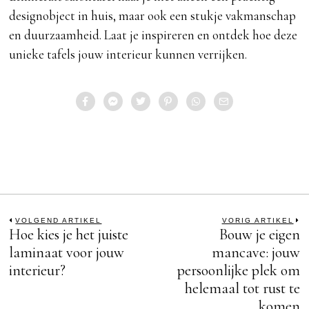
designobject in huis, maar ook een stukje vakmanschap
en duurzaamheid. Laat je inspireren en ontdek hoe deze
unieke tafels jouw interieur kunnen verrijken.
Bericht
VOLGEND ARTIKEL
VORIG ARTIKEL
Hoe kies je het juiste
Bouw je eigen
Previous
N
post:
po
laminaat voor jouw
mancave: jouw
navigatie
interieur?
persoonlijke plek om
helemaal tot rust te
komen