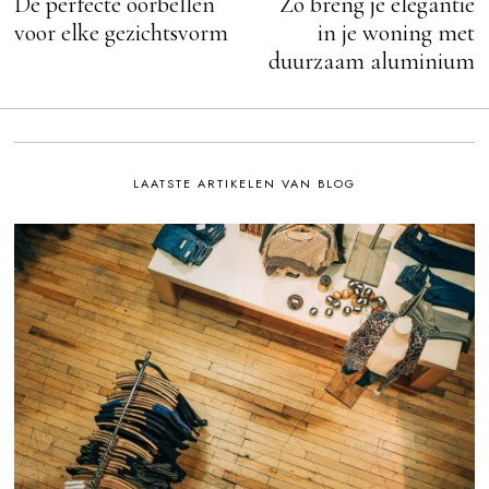
De perfecte oorbellen
Zo breng je elegantie
Previous
N
post:
po
voor elke gezichtsvorm
in je woning met
navigatie
duurzaam aluminium
LAATSTE ARTIKELEN VAN BLOG