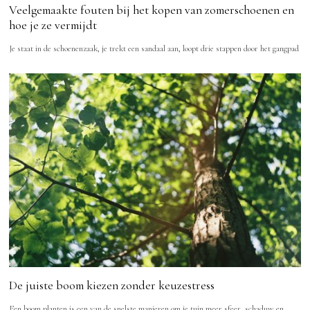
Veelgemaakte fouten bij het kopen van zomerschoenen en
hoe je ze vermijdt
Je staat in de schoenenzaak, je trekt een sandaal aan, loopt drie stappen door het gangpad
De juiste boom kiezen zonder keuzestress
Een boom planten is een van de snelste manieren om je tuin meer sfeer, schaduw en