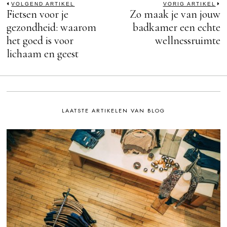
Bericht
VOLGEND ARTIKEL
VORIG ARTIKEL
Fietsen voor je
Zo maak je van jouw
Previous
N
post:
po
gezondheid: waarom
badkamer een echte
navigatie
het goed is voor
wellnessruimte
lichaam en geest
LAATSTE ARTIKELEN VAN BLOG