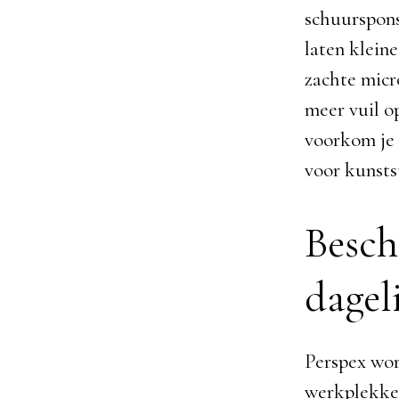
schuurspons
laten kleine
zachte micr
meer vuil op
voorkom je d
voor kunstst
Besch
dagel
Perspex wor
werkplekken