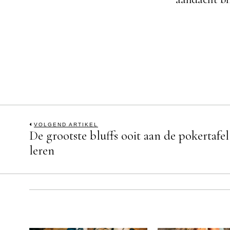
Bericht
VOLGEND ARTIKEL
De grootste bluffs ooit aan de pokertafel
Previous
post:
leren
navigatie