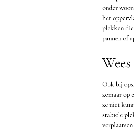
onder woona
het oppervl
plekken die
pannen of a
Wees 
Ook bij ops
zomaar op el
ze niet kun
stabiele ple
verplaatsen 