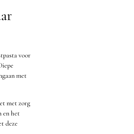
aar
stpasta voor
Diepe
 omgaan met
het met zorg
n en het
et deze