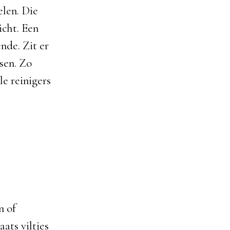
len. Die
icht. Een
nde. Zit er
tsen. Zo
le reinigers
n of
ats viltjes