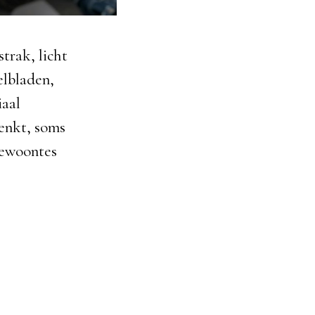
trak, licht
felbladen,
iaal
denkt, soms
gewoontes