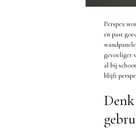
Perspex wor
en past goed
wandpanelen
gevoeliger 
al bij scho
blijft persp
Denk 
gebru