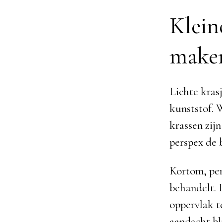
Klein
make
Lichte kras
kunststof. 
krassen zijn
perspex de 
Kortom, pers
behandelt. 
oppervlak t
aandacht bl