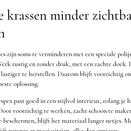
e krassen minder zichtb
n
jes zijn soms te verminderen met een speciale polij
Werk rustig en zonder druk, met een zachte doek. 
 lastiger te herstellen. Daarom blijft voorzichtig
beste oplossing.
pex past goed in een stijlvol interieur, zolang je 
Door voorzichtig te werken, zacht schoon te make
e beschermen, blijft het materiaal langer netjes. M
ijft perspex er mooi uitzien, elke dag opnieuw.