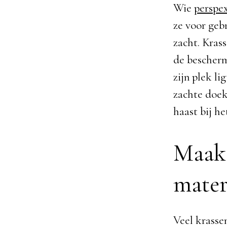
Wie
perspe
ze voor gebr
zacht. Kras
de beschermf
zijn plek li
zachte doek
haast bij h
Maak 
mater
Veel krasse