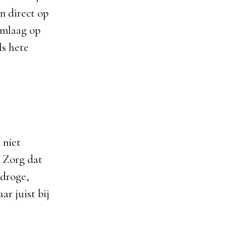
n direct op
rmlaag op
ls hete
 niet
. Zorg dat
 droge,
ar juist bij