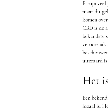
Er zijn vee
maar dit ge
komen over 
CBD is de a
bekendste s
veroorzaakt
beschouwen.
uiteraard i
Het is
Een bekende
legaal is. 