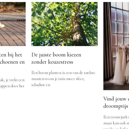
en bij het
De juiste boom kiezen
choenen en
zonder keuzestress
Een boom planten is een van de snelste
manieren om je tuin meer sfeer,
ak, je trekt een
schaduw en
stappen door het
Vind jouw 
droomprijs
Een trouwjurk u
maar kan ook str