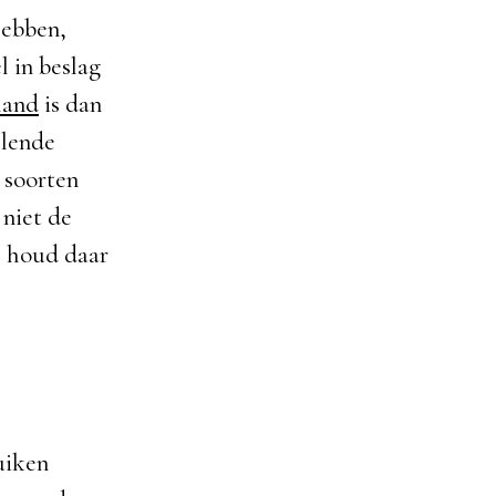
hebben,
l in beslag
land
is dan
llende
 soorten
 niet de
, houd daar
uiken