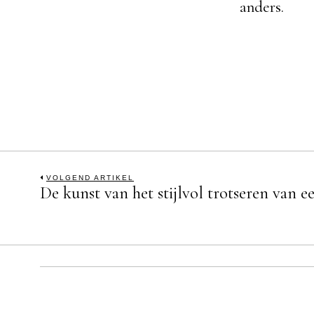
anders.
Bericht
VOLGEND ARTIKEL
De kunst van het stijlvol trotseren van 
Previous
post:
navigatie