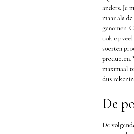
anders. Je 
maar als de 
genomen. CB
ook op veel 
soorten pro
producten. 
maximaal to
dus rekenin
De po
De volgende