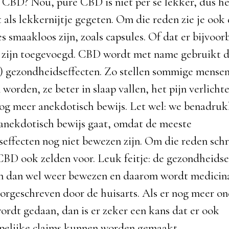
CBD? Nou, pure CBD is niet per se lekker, dus h
 als lekkernijtje gegeten. Om die reden zie je ook 
s smaakloos zijn, zoals capsules. Of dat er bijvoor
 zijn toegevoegd. CBD wordt met name gebruikt d
 gezondheidseffecten. Zo stellen sommige mensen 
 worden, ze beter in slaap vallen, het pijn verlich
 nog meer anekdotisch bewijs. Let wel: we benadruk
anekdotisch bewijs gaat, omdat de meeste
effecten nog niet bewezen zijn. Om die reden schr
CBD ook zelden voor. Leuk feitje: de gezondheidse
jn dan wel weer bewezen en daarom wordt medicina
orgeschreven door de huisarts. Als er nog meer o
rdt gedaan, dan is er zeker een kans dat er ook
pelijke claims kunnen worden gemaakt.