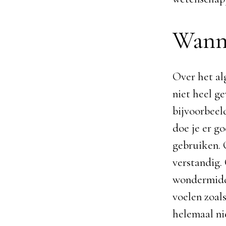
Wanne
Over het al
niet heel ge
bijvoorbeel
doe je er g
gebruiken.
verstandig.
wondermiddel
voelen zoal
helemaal nie