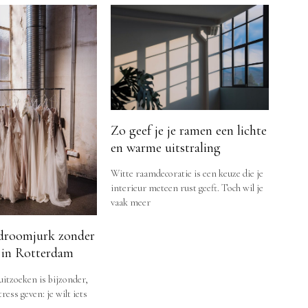
Zo geef je je ramen een lichte
en warme uitstraling
Witte raamdecoratie is een keuze die je
interieur meteen rust geeft. Toch wil je
vaak meer
droomjurk zonder
 in Rotterdam
itzoeken is bijzonder,
ess geven: je wilt iets