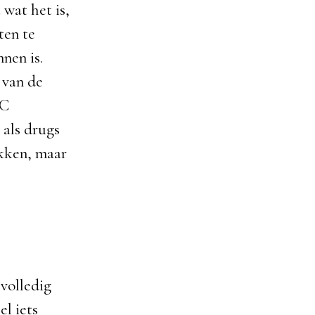
 wat het is,
ten te
nen is.
 van de
HC
 als drugs
akken, maar
volledig
el iets