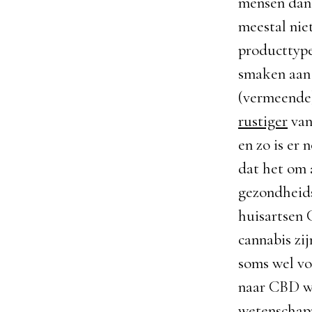
mensen dan 
meestal niet
producttype
smaken aan
(vermeende)
rustiger
van
en zo is er
dat het om 
gezondheids
huisartsen 
cannabis zi
soms wel vo
naar CBD wo
wetenschap