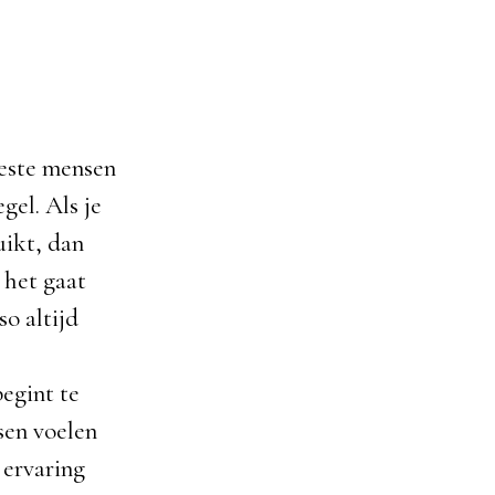
eeste mensen
gel. Als je
uikt, dan
 het gaat
so altijd
begint te
sen voelen
 ervaring