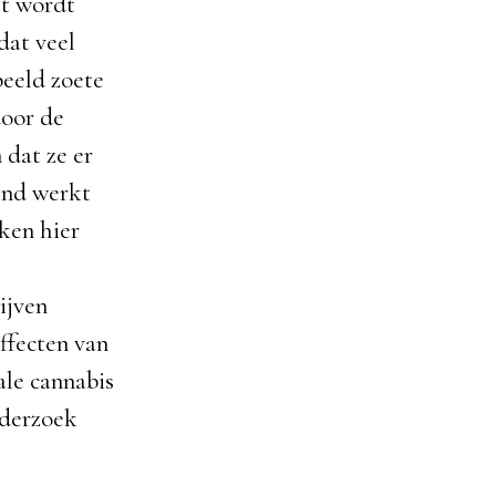
et wordt
dat veel
beeld zoete
oor de
dat ze er
tend werkt
ken hier
ijven
ffecten van
le cannabis
nderzoek