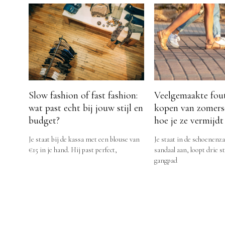
Slow fashion of fast fashion:
Veelgemaakte fout
wat past echt bij jouw stijl en
kopen van zomers
budget?
hoe je ze vermijdt
Je staat bij de kassa met een blouse van
Je staat in de schoenenza
€15 in je hand. Hij past perfect,
sandaal aan, loopt drie 
gangpad