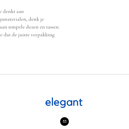
e denkt aan
smaterialen, denk je
aan simpele dozen en tassen.
je dat de juiste verpakking
k