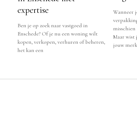
expertise
Wanneer j
verpakking
Ben je op zoek naar vastgoed in
misschien 
Enschede? Of je nu een woning wilt
Maar wist 
kopen, verkopen, verhuren of beheren,
jouw mer
het kan een