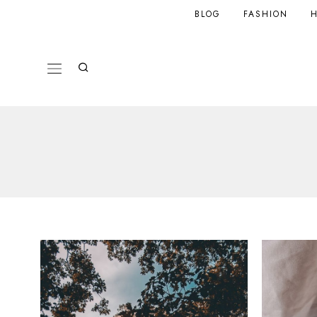
BLOG
FASHION
H